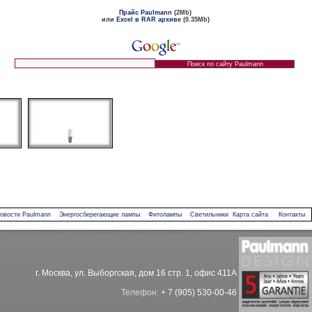
Прайс Paulmann
(2Mb)
или
Excel в RAR архиве
(0.35Mb)
овости Paulmann
Энергосберегающие лампы
Фитолампы
Светильники
Карта сайта
Контакты
г. Москва, ул. Выборгская, дом 16 стр. 1, офис 411А
Телефон:
+ 7 (905) 530-00-46