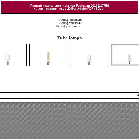
Полный каталог светильников Paulmann 2010 (117Mb)
Каталог светилиников 2009 в Adobe PDF ( 80Mb )
+7 (905) 530-00-46
+7 (985) 428-33-47
INFO@paulman.ru
Tube lamps
Н